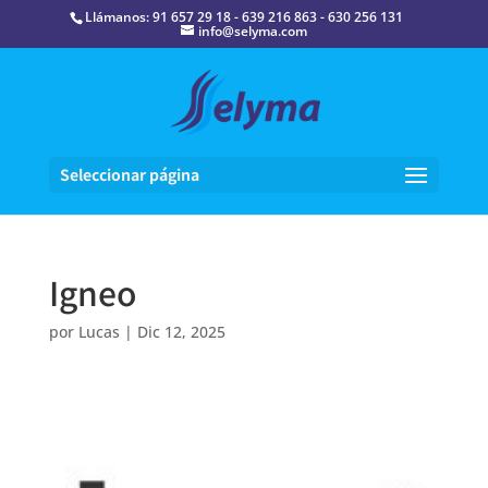
Llámanos: 91 657 29 18 - 639 216 863 - 630 256 131
info@selyma.com
Seleccionar página
Igneo
por
Lucas
|
Dic 12, 2025