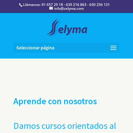
Llámanos: 91 657 29 18 - 639 216 863 - 630 256 131
info@selyma.com
Seleccionar página
Aprende con nosotros
Damos cursos orientados al